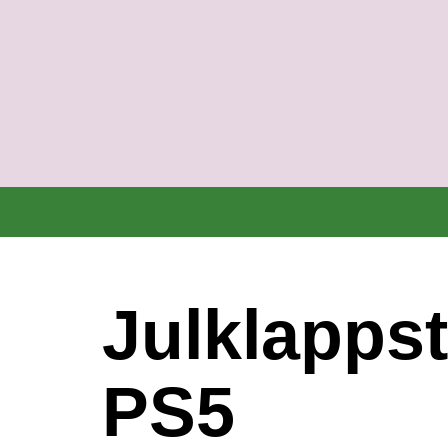
Hoppa
till
innehåll
Julklappst
PS5