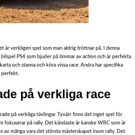
det är verkligen spel som man aldrig tröttnar på. I denna
 bilspel PS4 som bjuder på timmar av action och är perfekta
n karta och stanna och köra vissa race. Andra har specifika
 perfekt.
ade på verkliga race
ade på verkliga tävlingar. Tyvärr finns det inget spel för
m fokuserar på rally. Det kändaste är kanske WRC som är
s av många vara det största mästerskapet inom rally. Det