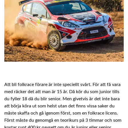
Att bli folkrace förare är inte speciellt svårt. För att få vara
med räcker det att man är 15 år. Då kör du som junior tills
du fyller 18 då du blir senior. Men givetvis är det inte bara
att börja köra ut som helst utan det finns vissa saker du
måste skaffa och gå igenom först, som en folkrace licens.
Först måste du genomgå en teorikurs på 3 timmar och som
kostar runt 400 kr oavsett om du är junior eller senior.