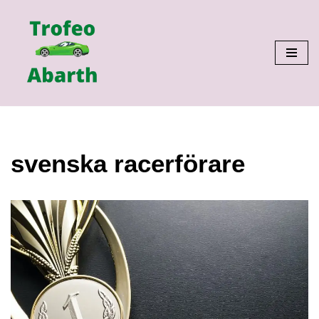
Hoppa
till
innehåll
svenska racerförare