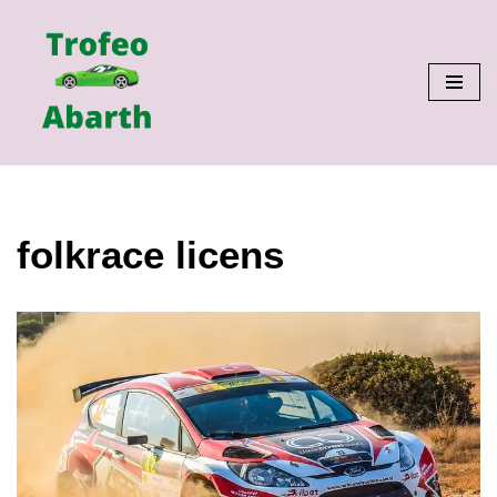
Hoppa
till
innehåll
folkrace licens